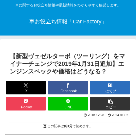
車に関するお役立ち情報や最新情報をわかりやすく解説します。
車お役立ち情報「Car Factory」
【新型ヴェゼルターボ（ツーリング）をマ
イナーチェンジで2019年1月31日追加】エ
ンジンスペックや価格はどうなる？
X
Facebook
はてブ
Pocket
LINE
コピー
2018.12.28
2024.01.02
この記事は
約1分
で読めます。