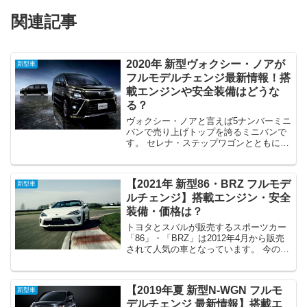
関連記事
2020年 新型ヴォクシー・ノアが
新型車
フルモデルチェンジ最新情報！搭
載エンジンや安全装備はどうな
る？
ヴォクシー・ノアと言えば5ナンバーミニ
バンで売り上げトップを誇るミニバンで
す。 セレナ・ステップワゴンとともに5
ナンバーでありながら、広い室内空間と
使い勝手が自慢の車です。 上記で上げた
ライバルと比較すると設計・安全装備な
【2021年 新型86・BRZ フルモデ
新型車
どが半周遅れとなっ...
ルチェンジ】搭載エンジン・安全
装備・価格は？
トヨタとスバルが販売するスポーツカー
「86」・「BRZ」は2012年4月から販売
されて人気の車となっています。 今の時
代には貴重な全幅1800mm以内のコンパ
クトFRスポーツとなっています。 搭載さ
れているエンジンはスバルの水平対向
【2019年夏 新型N-WGN フルモ
新型車
2.0L...
デルチェンジ 最新情報】搭載エ