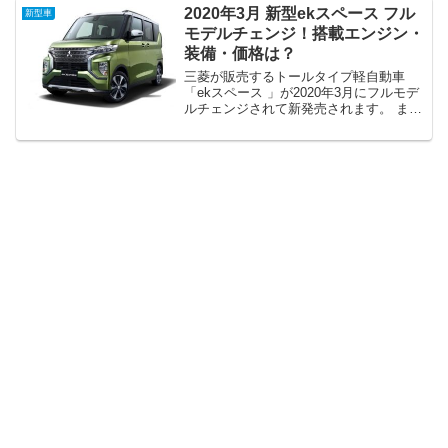
世代マツダ車として生まれ変わります。
2020年3月 新型ekスペース フル
新型車
ライバル...
モデルチェンジ！搭載エンジン・
装備・価格は？
三菱が販売するトールタイプ軽自動車
「ekスペース 」が2020年3月にフルモデ
ルチェンジされて新発売されます。 また
フルモデルチェンジされるタイミングで
クロスオーバータイプの「ekクロス スペ
ース」も設定されて販売されます。 トー
ルタイプ軽...