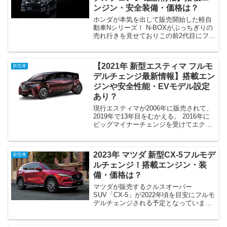
ンジン・安全装備・価格は？
ホンダが本気を出して販売開始した軽自
動車Nシリーズ！ N-BOXがぶっちぎりの
売れ行きを見せておりこの前2代目にフル
モデルチェンジされました。 N-WGNも
遂に2019年夏に新型N-WGNにフルモデル
チェンジされる予定で、ホンダからも正
【2021年 新型エスティマ フルモ
新型車
式に...
デルチェンジ最新情報】搭載エン
ジンや安全性能・EVモデル設定
あり？
現行エスティマが2006年に販売されて、
2019年で13年目をむかえる。 2016年に
ビッグマイナーチェンジを受けてエクス
テリア・安全装備の強化を行った。 3.5L
V6エンジンを廃止など大掛かりな改良を
しましたが、やはり基本設計が古いの
2023年 マツダ 新型CX-5フルモデ
新型車
は...
ルチェンジ！搭載エンジン・装
備・価格は？
マツダが販売するクルスオーバー
SUV「CX-5」が2022年頃を目安にフルモ
デルチェンジされる予定となっていま
す。 現行二代目CX-5が2017年に販売さ
れてから、好調な販売を見せるCX-5は新