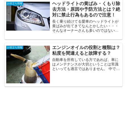
まないかどうか心配。 ここでは、そんな
ヘッドライトの黄ばみ・くもり除
お役立ち情報
キレイ好きなあなた...
去方法・原因や予防方法とは？絶
対に禁止行為もあるので注意！
長く乗り続けてる愛車のヘッドライトが
黄ばみが出てきてなんとかしたい・・・
そんなオーナーさんも多いのではないで
しょうか？？ ヘッドライトに黄ばみがあ
るとカッコ悪いですし、明るさも低下し
てしまうので良いことがありません！ お
エンジンオイルの役割と種類は？
お役立ち情報
店に任せるのは簡単...
粘度を間違えると故障する？
自動車を所有している方であれば、車に
はメンテナンスが大切ということは常識
といっても過言ではありません。 中で
も、最もメジャーといって過言ではない
のがエンジンオイルの交換です。 しか
し、このエンジンオイルですが、意外と
粘度について聞かれると答...