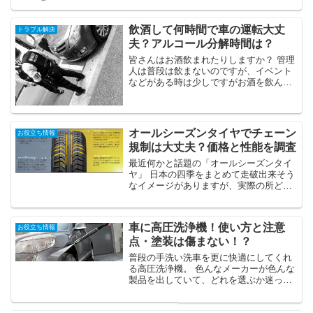
てもよくわからないと答える方が多いの
ではないでしょうか。 今回は、プラグ交
飲酒して何時間で車の運転大丈
トラブル解決
換の距離や交換工賃、...
夫？アルコール分解時間は？
皆さんはお酒飲まれたりしますか？ 管理
人は普段は飲まないのですが、イベント
などがある時は少しですがお酒を飲んだ
りします。 忘年会 新年会 花見 歓迎会 送
別会 結婚式 このような場では普段あまり
飲まないって方も飲んだりする機会があ
ると思いま...
オールシーズンタイヤでチェーン
お役立ち情報
規制は大丈夫？価格と性能を調査
最近何かと話題の「オールシーズンタイ
ヤ」 日本の四季をまとめて走破出来そう
なイメージがありますが、実際の所どう
なんでしょうか？ チェーン規制は潜り抜
けられるのか、価格はどれぐらいなの
か、性能面では問題がないのか。 ここ
車に高圧洗浄機！使い方と注意
お役立ち情報
で、オールシーズンタイ...
点・塗装は傷まない！？
普段の手洗い洗車を更に快適にしてくれ
る高圧洗浄機。 色んなメーカーが色んな
製品を出していて、どれを選ぶか迷っち
ゃいますよね？ しかし、高圧力のウォー
タージェットを当てるが故に、塗装が傷