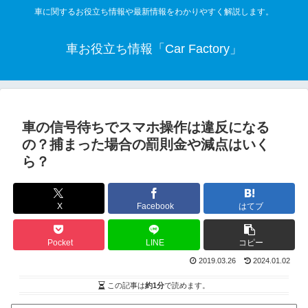
車に関するお役立ち情報や最新情報をわかりやすく解説します。
車お役立ち情報「Car Factory」
車の信号待ちでスマホ操作は違反になる
の？捕まった場合の罰則金や減点はいく
ら？
X
Facebook
はてブ
Pocket
LINE
コピー
2019.03.26
2024.01.02
この記事は
約1分
で読めます。