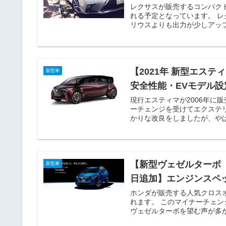
レクサスが販売するコンパクト
れる予定となっています。 
リウスよりも出力が少しアップ
【2021年 新型エス
新型車
安全性能・EVモデル設
現行エスティマが2006年に販
ーチェンジを受けてエクステリ
かりな改良をしましたが、やは
【新型ヴェゼルターボ（
新型車
日追加】エンジンスペ
ホンダが販売する人気クロスオ
れます。 このマイナーチェン
ヴェゼルターボを望む声が多か