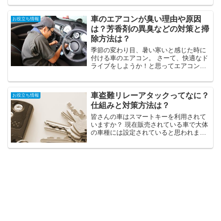
ます。 ここでは、水平対向エンジンのメ
リットとはなんなのか？その特徴と搭載
車のエアコンが臭い理由や原因
お役立ち情報
メーカーについて解説...
は？芳香剤の異臭などの対策と掃
除方法は？
季節の変わり目、暑い寒いと感じた時に
付ける車のエアコン。 さーて、快適なド
ライブをしようか！と思ってエアコンの
スイッチを押した途端、「ウエッ！臭
い！」なんて経験、ありませんか？ 折角
の彼女とのドライブ、一家団欒のひと
車盗難リレーアタックってなに？
お役立ち情報
時、その全てをブチ壊そう...
仕組みと対策方法は？
皆さんの車はスマートキーを利用されて
いますか？ 現在販売されている車で大体
の車種には設定されていると思われま
す。 ポケットに入れたまま鍵の施錠やエ
ンジンスタートができるので便利ですよ
ね♪ 昨年570万台の車に導入されていま
す。 ポケットに入...