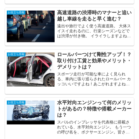
た意味があってやってることなので
す！！今回は冬と夏では理由が違うので
高速道路の渋滞時のマナーと追い
お役立ち情報
詳しく解説していきたいと...
越し車線を走ると早く進む？
遠出や旅行でよく使う高速道路。 大体ス
イスイ走れるのに、行楽シーズンなどで
は渋滞が付き物。 イライラしますよね？
それは皆一緒なんです。 そんなときの為
の渋滞マナーと、一番早く進む方法をお
伝えします。
ロールバーつけて剛性アップ！？
お役立ち情報
取り付け工賃と効果やメリット・
デメリットは？
スポーツ走行が可能な車によく見られ
る、車内に張り巡らされたロールバー カ
ッコいいですよね！あこがれますよね？
見た目はもちろん、スポーティーに走る
為の効果だってあるんです ロールバーで
剛性アップ？いくらかかるのか？徹底解
水平対向エンジンって何のメリッ
お役立ち情報
説していきたいと思い...
トがあるの？特徴や搭載メーカー
は？
スバルのインプレッサを代表格に搭載さ
れている、水平対向エンジン。 もう一つ
の呼び名を、ボクサーエンジン。皆さん
一度はお聞きになった事があるかと思い