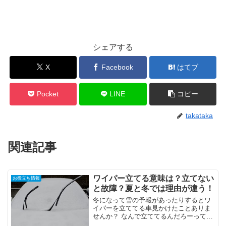
シェアする
X
Facebook
はてブ
Pocket
LINE
コピー
takataka
関連記事
ワイパー立てる意味は？立てない
お役立ち情報
と故障？夏と冬では理由が違う！
冬になって雪の予報があったりするとワ
イパーを立ててる車見かけたことありま
せんか？ なんで立ててるんだろーって思
いませんか？？ 実はあれにはちゃんとし