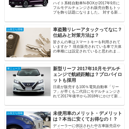
ハイト系軽自動車N-BOXが2017年9月に
フルモデルチェンジされ販売台数もトッ
プを飾り話題になりました。 対する新型
スペーシアは2017年12月14日にフルモデ
ルチェンジされ、妥当N-BOXとするため
スズキのアイデアが詰まった一台です。
車盗難リレーアタックってなに？
お役立ち情報
...
仕組みと対策方法は？
皆さんの車はスマートキーを利用されて
いますか？ 現在販売されている車で大体
の車種には設定されていると思われま
す。 ポケットに入れたまま鍵の施錠やエ
ンジンスタートができるので便利ですよ
ね♪ 昨年570万台の車に導入されていま
新型リーフ 2017年10月モデルチ
車ニュース
す。 ポケットに入...
ェンジで航続距離は？プロパイロ
ットも採用
日産が販売する100％電気自動車「リー
フ」が早くも二代目にモデルチェンジさ
れて2017年後半から2018年にかけて新発
売されます。 デビューから7年目になり
ますが、スマホの利用料金に似た「旅ホ
ーダイ」と呼ばれる充電プランを用意し
未使用車のメリット・デメリット
お役立ち情報
て新車販売も...
は？本当に安くてお得なの！？
ディーラーに併設された中古車販売店や