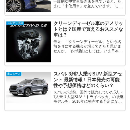
一般的な中古車販売店を見ていると、た
まに「未使用車」が並んでいます。 しか
し、この未使用車の意味がわからないと
いう方も多いのではないでしょうか？ 今
回は、そんな未使用車について述べてい
クリーンディーゼル車のデメリッ
お役立ち情報
きたいと思いますので...
トとは？国産で買えるおススメな
車は？
最近、「クリーンディーゼル」という名
前を耳にする機会が増えてきたと思いま
せんか。 その理由としては、いま日本で
はクリーンディーゼルが注目されている
からだといえます。 実は、日本は世界で
一番排出ガスの規制が厳しく、日本の規
制に対応する車両をつ...
スバル 3列7人乗りSUV 新型アセ
車ニュース
ント 最新情報！日本発売の可能
性や予想価格はどのくらい？
スバルが以前、国外で販売していた5人・
7人乗り大型SUV「トライベッカ」の後継
モデルを、2018年に発売する予定になっ
ています。 スバル史上最大サイズのSUV
で車名は「トライベッカ」に決定して発
表があり話題になりました。 全長5メー
トル超え...