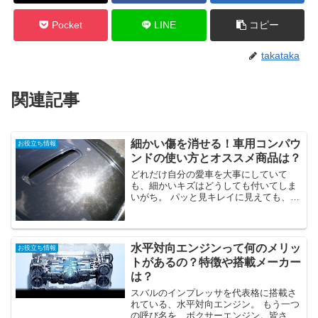
Pocket
LINE
コピー
takataka
関連記事
細かい傷を消せる！車用コンパウ
お役立ち情報
ンドの使い方とオススメ商品は？
どれだけ自分の愛車を大事にしていて
も、細かいキズはどうしても付いてしま
いがち。 パッと見キレイに見えても、日
の光の反射でキズが見えると気になりま
せんか？ どうすればキレイに見えるの？
コンパウンドって聞いた事あるけど、一
体どんなものなのか？ど...
水平対向エンジンって何のメリッ
お役立ち情報
トがあるの？特徴や搭載メーカー
は？
スバルのインプレッサを代表格に搭載さ
れている、水平対向エンジン。 もう一つ
の呼び名を、ボクサーエンジン。皆さん