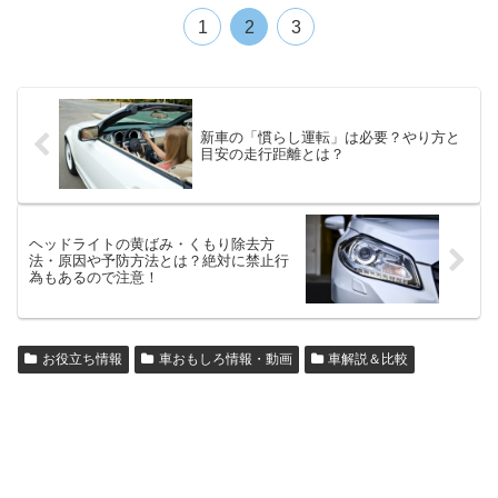
1
2
3
新車の「慣らし運転」は必要？やり方と
目安の走行距離とは？
ヘッドライトの黄ばみ・くもり除去方
法・原因や予防方法とは？絶対に禁止行
為もあるので注意！
お役立ち情報
車おもしろ情報・動画
車解説＆比較