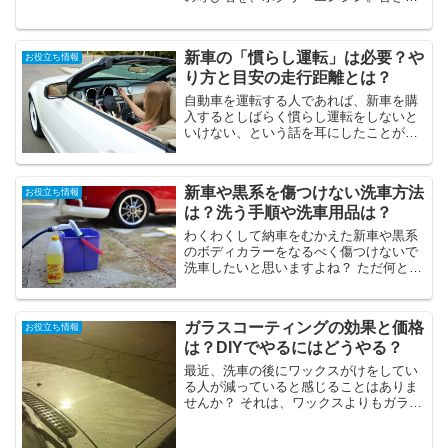
一度はお聞きになった事があるかと思い
ます。 ここでは、水平対向エンジンのメ
リットとはなんなのか？その特徴と搭載
新車の「慣らし運転」は必要？や
お役立ち情報
メーカーについて解説...
り方と目安の走行距離とは？
自動車を運転する人であれば、新車を購
入するとしばらく慣らし運転をしないと
いけない、という話を耳にしたことがあ
ると思います。 しかし、一般的には必要
といわれていても、慣らし運転は必要な
いといわれることもあり、どちらが正し
新車や黒系を傷つけない洗車方法
お役立ち情報
いのかわからないという...
は？洗う手順や洗車用品は？
わくわくして納車をむかえた新車や黒系
のボディカラーをなるべく傷つけないで
洗車したいと思いますよね？ ただ何とな
く洗車しているだけでは、車の塗装面に
ダメージを与えてしまう可能性がありま
す。 特に黒系のカラーですと間違った洗
ガラスコーティングの効果と価格
お役立ち情報
車方法ですと、すぐに...
は？DIYでやるにはどうやる？
最近、洗車の後にワックスがけをしてい
る人が減っていると感じることはありま
せんか？ それは、ワックスよりもガラス
コーティングが主流になってきているか
らなのです。 今回はそんなガラスコーテ