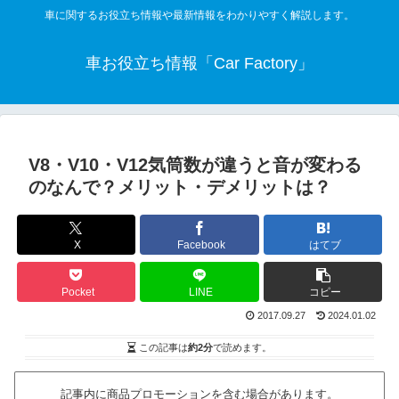
車に関するお役立ち情報や最新情報をわかりやすく解説します。
車お役立ち情報「Car Factory」
V8・V10・V12気筒数が違うと音が変わる
のなんで？メリット・デメリットは？
X
Facebook
はてブ
Pocket
LINE
コピー
2017.09.27
2024.01.02
この記事は
約2分
で読めます。
記事内に商品プロモーションを含む場合があります。