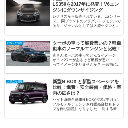
LS350を2017年に発売！V6エン
ジンにダウンサイジング
レクサスから販売されている、LSシリー
ズ。 同ブランドのフラグシップモデルで
あり、ジャンルとしては大型セダンとし
て世に出回り、紳士的な見た目とは反し
て、快適なドライビングをサポートして
くれる機能美が満載の人気高級車です。
ターボの車って燃費悪いの？軽自
お役立ち情報
その新型モデルが、...
動車のノーマルエンジンと比較！
皆さんターボの車ってどんなイメージ
が？ パワーがあるけど燃費が悪い・・・
ってイメージありませんか？ 一昔前に流
行ったドッカンターボ時代を知る方であ
れば燃費が悪く、大体5km/L～8km/l前後
しか走らなかったと思います。 しかし最
新型N-BOX と新型スペーシアを
お役立ち情報
近ではダウ...
比較！燃費・安全装備・価格・室
内の広さは？
ハイト系軽自動車N-BOXが2017年9月に
フルモデルチェンジされ販売台数もトッ
プを飾り話題になりました。 対する新型
スペーシアは2017年12月14日にフルモデ
ルチェンジされ、妥当N-BOXとするため
スズキのアイデアが詰まった一台です。
...