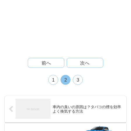
前へ
次へ
1
2
3
車内の臭いの原因は？タバコの煙を効率
よく換気する方法