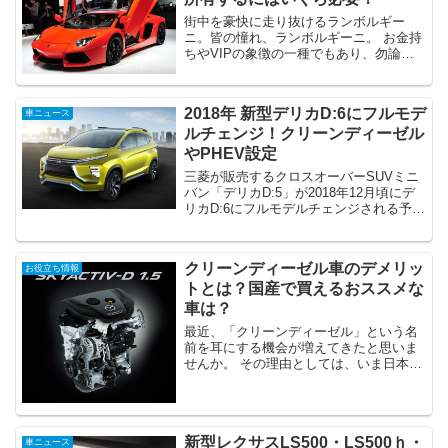
街中を豪快に走り抜けるランボルギー
ニ。皆の憧れ、ランボルギーニ。 お金持
ちやVIPの象徴の一種でもあり、勿論高
級車に区分されています。 日本のスポー
ツカーでさえ維持費はかかります。てこ
とは、ランボルギーニも・・・ さて、所
2018年 新型デリカD:6にフルモデ
車ニュース
有するにはいくらか...
ルチェンジ！クリーンディーゼル
やPHEV設定
三菱が販売するクロスオーバーSUVミニ
バン「デリカD:5」が2018年12月頃にデ
リカD:6にフルモデルチェンジされる予定
になっています。 ミニバンでも本格的な
オフロード走行が可能なのでアウトドア
には大活躍！ そんなデリカも2017年で発
クリーンディーゼル車のデメリッ
お役立ち情報
売...
トとは？国産で買えるおススメな
車は？
最近、「クリーンディーゼル」という名
前を耳にする機会が増えてきたと思いま
せんか。 その理由としては、いま日本で
はクリーンディーゼルが注目されている
からだといえます。 実は、日本は世界で
一番排出ガスの規制が厳しく、日本の規
制に対応する車両をつ...
新型レクサスLS500・LS500ｈ・
車ニュース