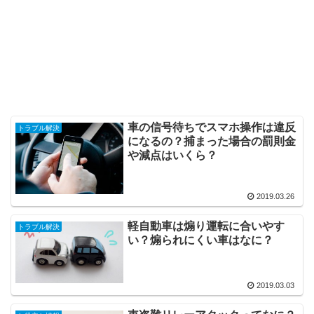
車の信号待ちでスマホ操作は違反
トラブル解決
になるの？捕まった場合の罰則金
や減点はいくら？
2019.03.26
軽自動車は煽り運転に合いやす
トラブル解決
い？煽られにくい車はなに？
2019.03.03