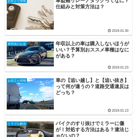
車盗難リレーアタックってなに？
お役立ち情報
仕組みと対策方法は？
2019.01.30
年収以上の車は購入しないほうが
車関係のお金
いい？予算別おススメ車種はなに
がある？
2019.01.23
車の【追い越し】と【追い抜き】
お役立ち情報
って何が違うの？道路交通違反は
どっち？
2019.01.13
バイクのすり抜けでミラーに傷
トラブル解決
が！対処する方法はある？違法じ
ゃないの？